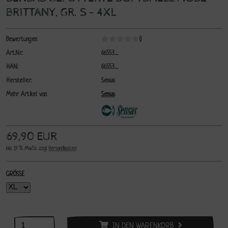
BRITTANY, GR. S - 4XL
Bewertungen:
()
Art.Nr.:
66553_
HAN:
66553_
Hersteller:
Sensas
Mehr Artikel von:
Sensas
69,90 EUR
inkl. 19 % MwSt. zzgl.
Versandkosten
GRÖSSE
IN DEN WARENKORB