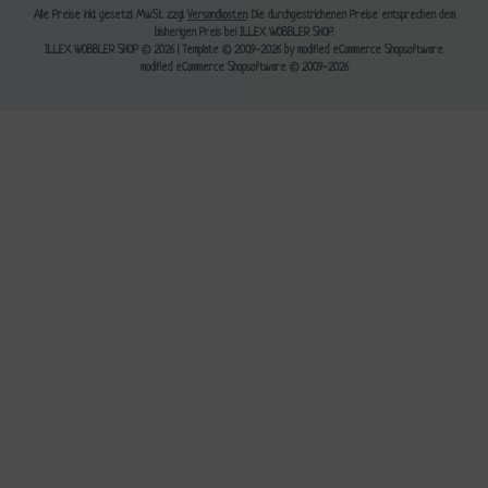
Alle Preise inkl. gesetzl. MwSt. zzgl.
Versandkosten
. Die durchgestrichenen Preise entsprechen dem
bisherigen Preis bei ILLEX WOBBLER SHOP.
ILLEX WOBBLER SHOP © 2026 | Template © 2009-2026 by modified eCommerce Shopsoftware
mod
ified eCommerce Shopsoftware © 2009-2026