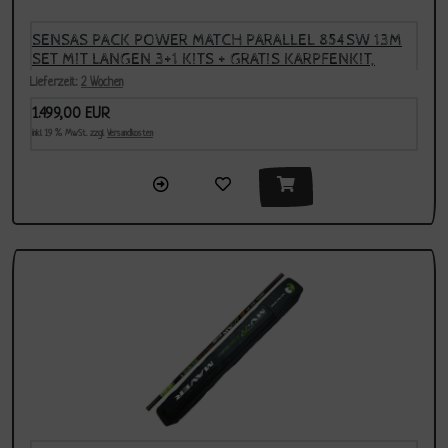
SENSAS PACK POWER MATCH PARALLEL 854SW 13M
SET MIT LANGEN 3+1 KITS + GRATIS KARPFENKIT,
MODELL 2025
Lieferzeit:
2 Wochen
1.499,00 EUR
inkl. 19 % MwSt. zzgl.
Versandkosten