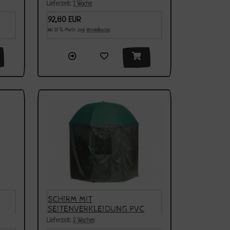
2,50M
Lieferzeit:
1 Woche
92,80 EUR
inkl. 19 % MwSt. zzgl.
Versandkosten
SCHIRM MIT
SEITENVERKLEIDUNG PVC
2,50M
Lieferzeit:
2 Wochen