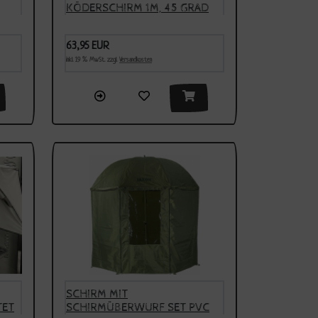
KÖDERSCHIRM 1M, 45 GRAD
24
ABWINKELBAR, NEUHEIT 2024
63,95 EUR
inkl. 19 % MwSt. zzgl.
Versandkosten
SCHIRM MIT
TET
SCHIRMÜBERWURF SET PVC