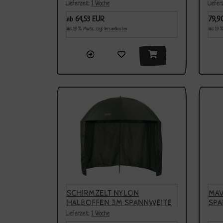
021
Lieferzeit:
1 Woche
Liefer
64,53 EUR
79,9
ab
inkl. 19 % MwSt. zzgl.
Versandkosten
inkl. 19
SCHIRMZELT NYLON
MAV
HALBOFFEN 3M SPANNWEITE
SPA
Lieferzeit:
1 Woche