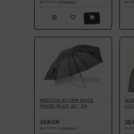
inkl. 19 % MwSt. zzgl.
Versandkosten
inkl. 19
PRESTON SCHIRM SPACE
RIV
MAKER MULTI 60", 3M
LIC
DURCHMESSER, MESSE-PREIS
ABV
119,95 EUR
122,
inkl. 19 % MwSt. zzgl.
Versandkosten
inkl. 19