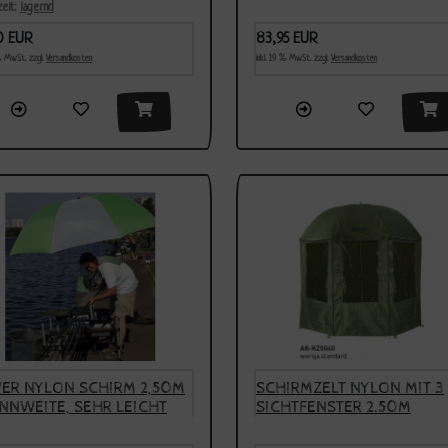
- 70X70CM
zeit:
lagernd
0 EUR
83,95 EUR
 % MwSt. zzgl.
Versandkosten
inkl. 19 % MwSt. zzgl.
Versandkosten
ER NYLON SCHIRM 2,50M
SCHIRMZELT NYLON MIT 3
NNWEITE, SEHR LEICHT
SICHTFENSTER 2.50M
(GESCHLOSSEN)