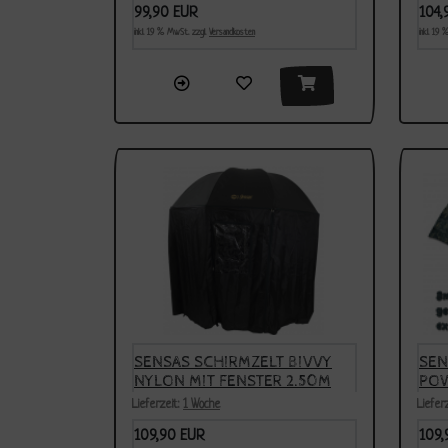
99,90 EUR
104,
inkl. 19 % MwSt. zzgl.
Versandkosten
inkl. 19
SENSAS SCHIRMZELT BIVVY
SEN
NYLON MIT FENSTER 2.50M
POW
BOG
Lieferzeit:
1 Woche
Liefer
GES
109,90 EUR
109,