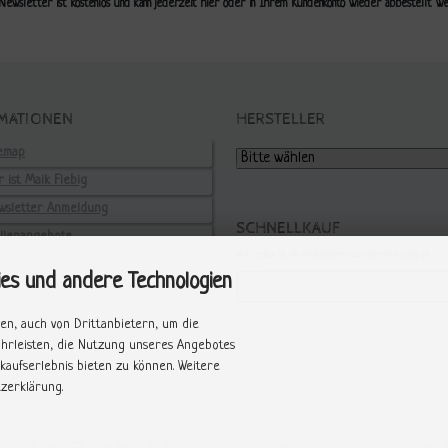
Newsletter ist kostenlos und kann jederzeit hier oder in Ihrem Kundenkonto wieder abbestellt we
MATIONEN
HERSTELLER
temap
 ist Maik Fiebig
wsletter Anmeldung
SCHNELLKAUF
ellenangebote
Bitte geben Sie die Artikelnummer aus unserem Katalog ein.
ies und andere Technologien
en, auch von Drittanbietern, um die
ährleisten, die Nutzung unseres Angebotes
kaufserlebnis bieten zu können. Weitere
zerklärung.
kl. gesetzl. MwSt. zzgl.
Versandkosten
. Die durchgestrichenen Preise entsprechen dem bisherigen Preis bei ILLEX 