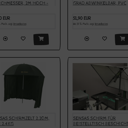
CHMESSER, 2M HOCH -
GRAD ABWINKELBAR, PVC
VERKAUFT -
BESCHICHTET, MODELL 20
0 EUR
51,90 EUR
 % MwSt. zzgl.
Versandkosten
inkl. 19 % MwSt. zzgl.
Versandkosten
SAS SCHIRMZELT 2.20M,
SENSAS SCHIRM FÜR
 2.4KG
BEISTELLTISCH BESCHICH