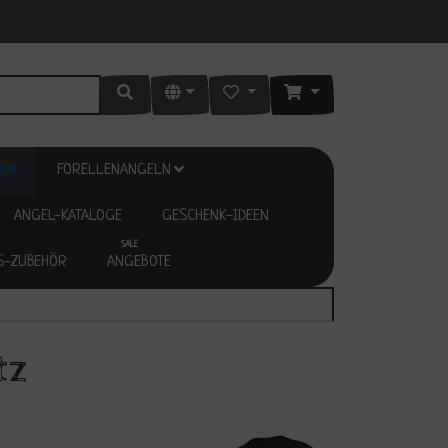
R
FORELLENANGELN
ANGEL-KATALOGE
GESCHENK-IDEEN
SALE
S-ZUBEHÖR
ANGEBOTE
tz