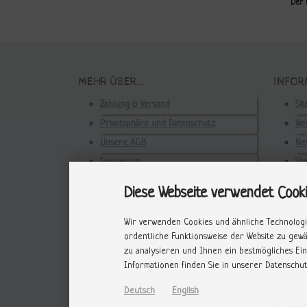
Der 
MEHR ÜBER...
INFOR
Zahlung & Versand
Si
Privatsphäre und Datenschutz
Wer
Unsere AGB
Ne
Impressum
St
Kontakt
Diese Webseite verwendet Cook
Widerrufsrecht & Widerrufsformular
Versandkosten
Wir verwenden Cookies und ähnliche Technologi
ordentliche Funktionsweise der Website zu gew
Cookie Einstellungen
zu analysieren und Ihnen ein bestmögliches Ein
Informationen finden Sie in unserer Datenschut
Deutsch
English
Alle Preise in