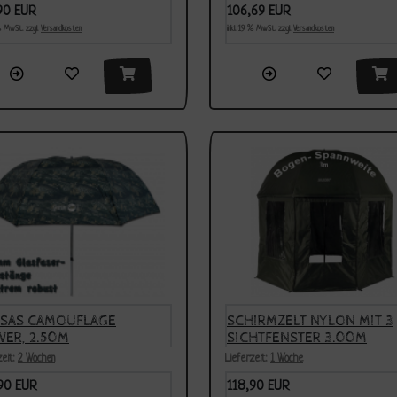
90 EUR
106,69 EUR
 % MwSt. zzgl.
Versandkosten
inkl. 19 % MwSt. zzgl.
Versandkosten
SAS CAMOUFLAGE
SCHIRMZELT NYLON MIT 3
ER, 2.50M
SICHTFENSTER 3.00M
ENSPANNWEITE, 8MM
BOGENSPANNWEITE
zeit:
2 Wochen
Lieferzeit:
1 Woche
TÄNGE
(GESCHLOSSEN)
90 EUR
118,90 EUR