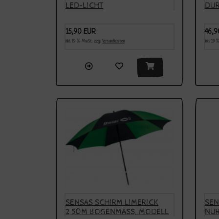
LED-LICHT
DUR
AUS
15,90 EUR
46,9
inkl. 19 % MwSt. zzgl.
Versandkosten
inkl. 19
SENSAS SCHIRM LIMERICK
SEN
2,50M BOGENMASS, MODELL 2
NUR