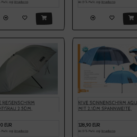
 % MwSt. zzgl.
Versandkosten
inkl. 19 % MwSt. zzgl.
Versandkosten
E REGENSCHIRM
RIVE SONNENSCHIRM AQ
HTGRAU 2,50M,
MIT 2.10M SPANNWEITE,
ERKAUF
MODELL 2023
90 EUR
128,90 EUR
 % MwSt. zzgl.
Versandkosten
inkl. 19 % MwSt. zzgl.
Versandkosten