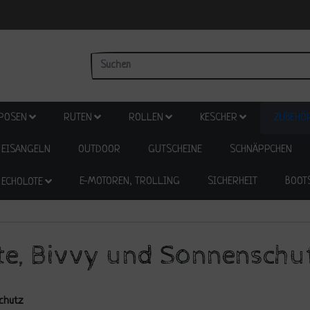
POSEN
RUTEN
ROLLEN
KESCHER
ZUBEHÖ
EISANGELN
OUTDOOR
GUTSCHEINE
SCHNÄPPCHEN
E-MOTOREN, TROLLING
SICHERHEIT
BOOT
ECHOLOTE
te, Bivvy und Sonnenschu
schutz