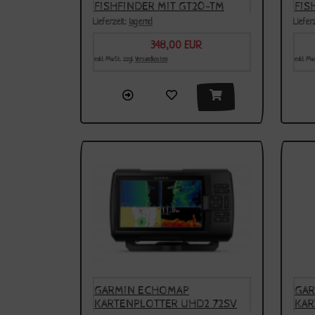
FISHFINDER MIT GT20-TM
FIS
GEBER - 5 ZOLL
GEB
Lieferzeit:
lagernd
Liefer
348,00 EUR
Sonderpreis
Son
exkl. MwSt. zzgl.
Versandkosten
exkl. Mw
GARMIN ECHOMAP
GAR
KARTENPLOTTER UHD2 72SV
KAR