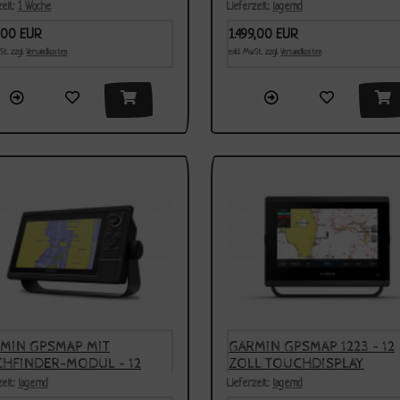
 GT56-TM GEBER - 9 ZOLL
zeit:
1 Woche
Lieferzeit:
lagernd
CHDISPLAY
9,00 EUR
1.499,00 EUR
St. zzgl.
Versandkosten
exkl. MwSt. zzgl.
Versandkosten
MIN GPSMAP MIT
GARMIN GPSMAP 1223 - 12
CHFINDER-MODUL - 12
ZOLL TOUCHDISPLAY
L - ALL-IN-ONE-LÖSUNG
zeit:
lagernd
Lieferzeit:
lagernd