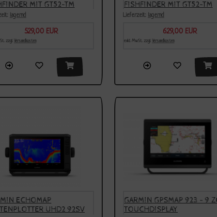
HFINDER MIT GT52-TM
FISHFINDER MIT GT52-TM
ER - 7 ZOLL
GEBER - 9 ZOLL
zeit:
lagernd
Lieferzeit:
lagernd
529,00 EUR
629,00 EUR
derpreis
Sonderpreis
St. zzgl.
Versandkosten
exkl. MwSt. zzgl.
Versandkosten
MIN ECHOMAP
GARMIN GPSMAP 923 - 9 Z
TENPLOTTER UHD2 92SV
TOUCHDISPLAY