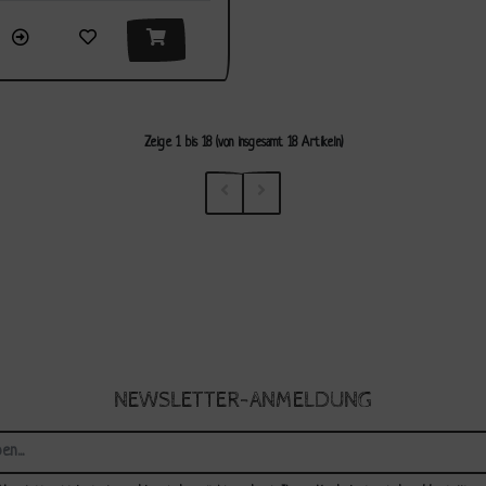
Zeige
1
bis
18
(von insgesamt
18
Artikeln)
NEWSLETTER-ANMELDUNG