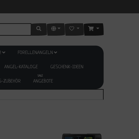
R
FORELLENANGELN
ANGEL-KATALOGE
GESCHENK-IDEEN
SALE
S-ZUBEHÖR
ANGEBOTE