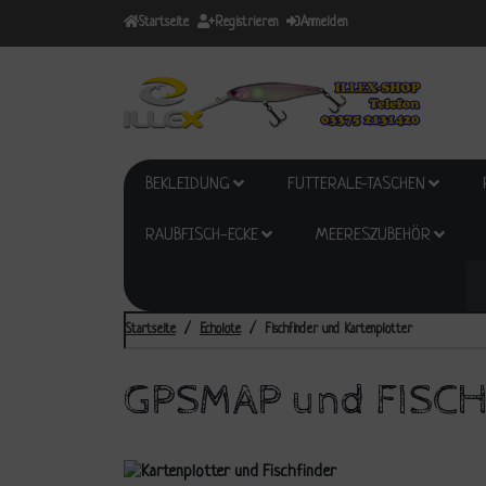
Startseite
Registrieren
Anmelden
BEKLEIDUNG
FUTTERALE-TASCHEN
RAUBFISCH-ECKE
MEERESZUBEHÖR
Startseite
Echolote
Fischfinder und Kartenplotter
GPSMAP und FISC