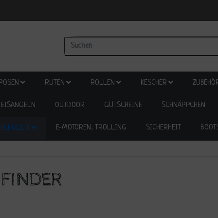
POSEN
RUTEN
ROLLEN
KESCHER
ZUBEHÖ
EISANGELN
OUTDOOR
GUTSCHEINE
SCHNÄPPCHEN
E-MOTOREN, TROLLING
SICHERHEIT
BOOT
ECHOLOTE
HFINDER