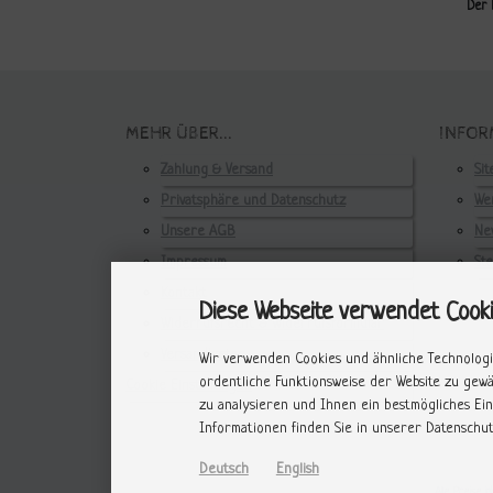
Der 
MEHR ÜBER...
INFOR
Zahlung & Versand
Si
Privatsphäre und Datenschutz
Wer
Unsere AGB
Ne
Impressum
St
Kontakt
Diese Webseite verwendet Cook
Widerrufsrecht & Widerrufsformular
Versandkosten
Wir verwenden Cookies und ähnliche Technologi
ordentliche Funktionsweise der Website zu gew
Cookie Einstellungen
zu analysieren und Ihnen ein bestmögliches Ein
Informationen finden Sie in unserer Datenschut
Deutsch
English
Alle Preise in