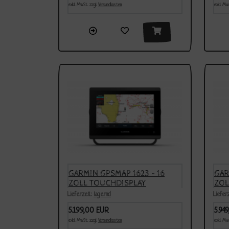
exkl. MwSt. zzgl.
Versandkosten
exkl. Mw
GARMIN GPSMAP 1623 - 16
GAR
ZOLL TOUCHDISPLAY
ZOL
Lieferzeit:
lagernd
Liefer
5.199,00 EUR
5.94
exkl. MwSt. zzgl.
Versandkosten
exkl. Mw