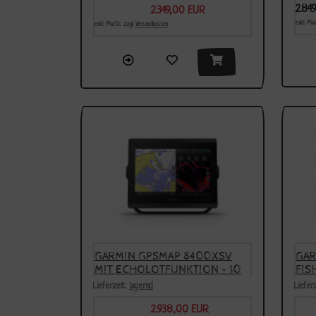
2.84
2.349,00 EUR
Sonderpreis
exkl. Mw
exkl. MwSt. zzgl.
Versandkosten
GARMIN GPSMAP 8400XSV
GAR
MIT ECHOLOTFUNKTION - 10
FIS
ZOLL
MIT
Lieferzeit:
lagernd
Liefer
2.938,00 EUR
Sonderpreis
Son