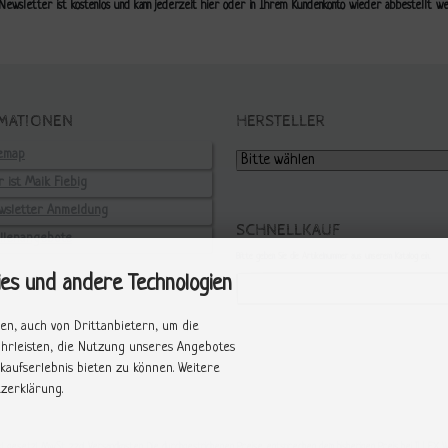
Newsletter ist kostenlos und kann jederzeit hier oder in Ihrem Kundenkonto wieder abbestellt we
MATIONEN
HERSTELLER
temap
 ist Maik Fiebig
wsletter Anmeldung
SCHNELLKAUF
ellenangebote
Bitte geben Sie die Artikelnummer aus unserem Katalog ein.
ies und andere Technologien
en, auch von Drittanbietern, um die
ährleisten, die Nutzung unseres Angebotes
kaufserlebnis bieten zu können. Weitere
zerklärung.
kl. gesetzl. MwSt. zzgl.
Versandkosten
. Die durchgestrichenen Preise entsprechen dem bisherigen Preis bei ILLEX 