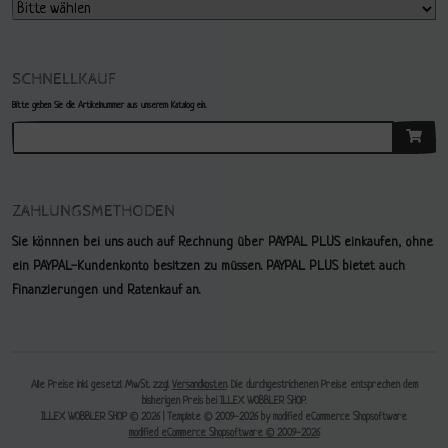
SCHNELLKAUF
Bitte geben Sie die Artikelnummer aus unserem Katalog ein.
ZAHLUNGSMETHODEN
Sie könnnen bei uns auch auf Rechnung über PAYPAL PLUS einkaufen, ohne
ein PAYPAL-Kundenkonto besitzen zu müssen. PAYPAL PLUS bietet auch
Finanzierungen und Ratenkauf an.
Alle Preise inkl. gesetzl. MwSt. zzgl.
Versandkosten
. Die durchgestrichenen Preise entsprechen dem
bisherigen Preis bei ILLEX WOBBLER SHOP.
ILLEX WOBBLER SHOP © 2026 | Template © 2009-2026 by modified eCommerce Shopsoftware
mod
ified eCommerce Shopsoftware © 2009-2026