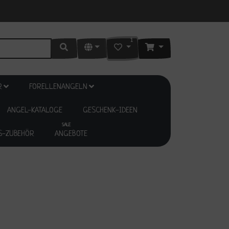
1
R
FORELLENANGELN
ANGEL-KATALOGE
GESCHENK-IDEEN
SALE
S-ZUBEHÖR
ANGEBOTE