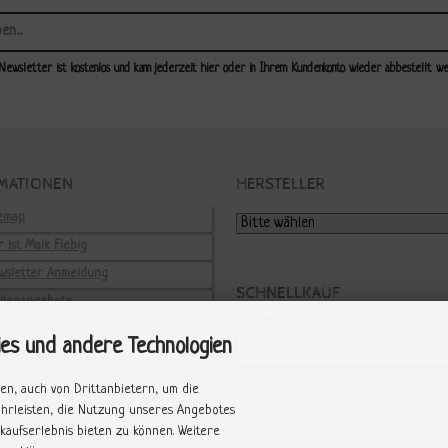
Newsletter ist kostenlos und kann jederzeit hier oder in Ihrem Kundenkonto wieder abbestellt we
MATIONEN
HERSTELLER
temap
 ist Maik Fiebig
wsletter Anmeldung
SCHNELLKAUF
ellenangebote
Bitte geben Sie die Artikelnummer aus unserem Katalog ein.
ies und andere Technologien
en, auch von Drittanbietern, um die
ährleisten, die Nutzung unseres Angebotes
kaufserlebnis bieten zu können. Weitere