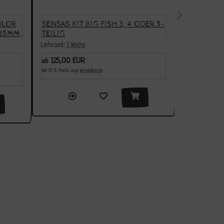
OLOR
SENSAS KIT BIG FISH 3, 4 ODER 5-
ICE SPIKE
85MM,
TEILIG
SCHNEESC
RUTSCHS
Lieferzeit:
1 Woche
Lieferzeit:
lager
125,00 EUR
9,90 EUR
ab
inkl. 19 % MwSt. zzgl.
Versandkosten
inkl. 19 % MwSt. zzgl.