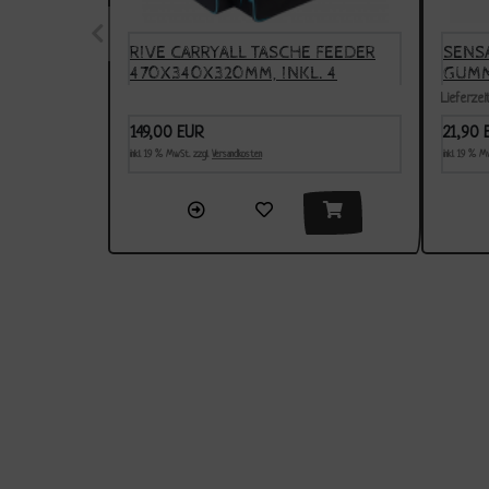
DERS 25 &
RIVE CARRYALL TASCHE FEEDER
SENS
T
470X340X320MM, INKL. 4
GUMM
BOXEN, MODELL 2024
6MM 
Lieferzei
149,00 EUR
21,90 
inkl. 19 % MwSt. zzgl.
Versandkosten
inkl. 19 % M