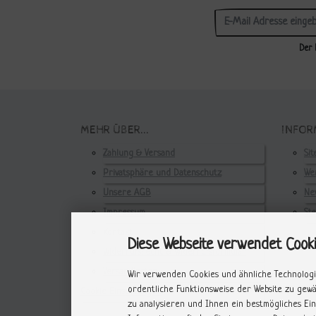
Der 
MEHR ÜBER...
INFOR
Zahlung & Versand
Si
Privatsphäre und Datenschutz
Wer
Unsere AGB
Ne
Impressum
St
Kontakt
Diese Webseite verwendet Cook
Widerrufsrecht & Widerrufsformular
Versandkosten
Wir verwenden Cookies und ähnliche Technologi
ordentliche Funktionsweise der Website zu gew
Cookie Einstellungen
zu analysieren und Ihnen ein bestmögliches Ein